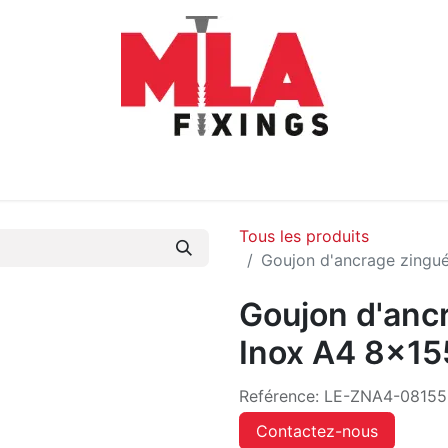
oduits
Nouveaux Produits
Catalogue
À Propos
Con
Tous les produits
Goujon d'ancrage zingu
Goujon d'ancr
Inox A4 8x15
Reférence:
LE-ZNA4-08155
Contactez-nous