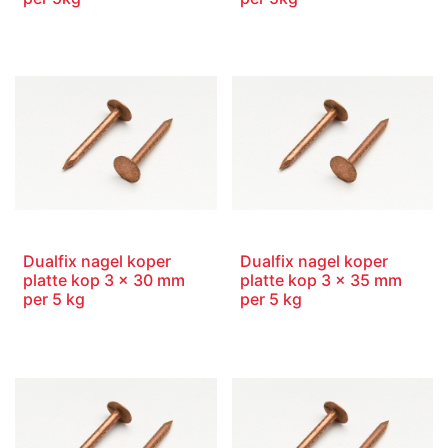
Dualfix nagel koper
Dualfix nagel koper
platte kop 3 x 30 mm
platte kop 3 x 35 mm
per 5 kg
per 5 kg