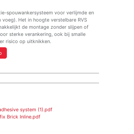
latie-spouwankersysteem voor verlijmde en
 voeg). Het in hoogte verstelbare RVS
kkelijkt de montage zonder slijpen of
or sterke verankering, ook bij smalle
r risico op uitknikken.
p
adhesive system (1).pdf
x Brick Inline.pdf