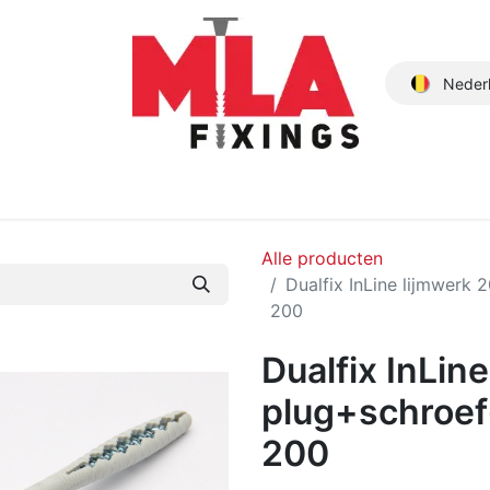
Neder
Producten
Nieuwe Producten
Catalogus
Over ons
Alle producten
Dualfix InLine lijmwerk
200
Dualfix InLin
plug+schroef
200