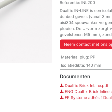
Referentie:
INL200
Dualfix IN-LINE is een iso
dunbed gevels (vanaf 3 mm
aisi304 spouwanker vergema
plooien. De U-vorm zorgt vo
gevelstenen (65 mm), zonde
Neem contact met ons o
Materiaal plug
:
PP
Isolatiedikte
:
140 mm
Documenten
Dualfix Brick InLine.pdf
ENG Dualfix Brick Inline 
FR Système adhésif Dualfi