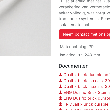
LF isolatieplug met het Du
verankering van vermetseld
anker volledig, wat zorgt v
traditionele systemen. Eenv
isolatiemateriaal.
Neem contact met ons o
Materiaal plug
:
PP
Isolatiedikte
:
240 mm
Documenten
Dualfix brick durable.pdf
Dualfix brick inox aisi 30
Dualfix brick inox aisi 3
ENG Dualfix Brick Stainle
ENG Dualfix brick durabl
FR Dualfix Brick durable.