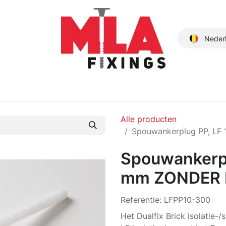
Neder
Producten
Nieuwe Producten
Catalogus
Over ons
Alle producten
Spouwankerplug PP, LF
Spouwankerpl
mm ZONDER 
Referentie:
LFPP10-300
Het Dualfix Brick isolatie