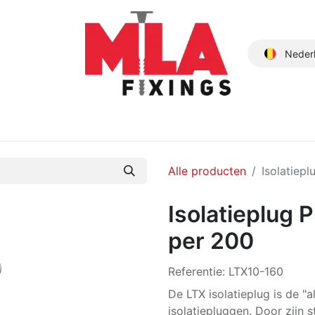
Neder
Producten
Nieuwe Producten
Catalogus
Over ons
Alle producten
Isolatiep
Isolatieplug 
per 200
Referentie:
LTX10-160
De LTX isolatieplug is de "
isolatiepluggen. Door zijn 