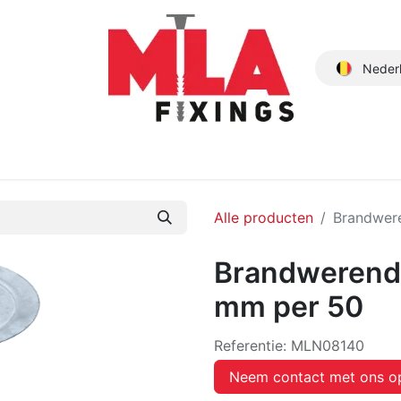
Neder
Producten
Nieuwe Producten
Catalogus
Over ons
Alle producten
Brandwere
Brandwerende
mm per 50
Referentie:
MLN08140
Neem contact met ons o