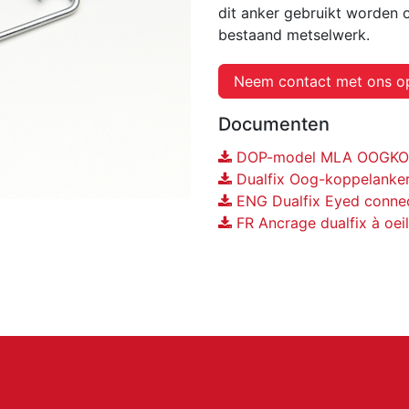
dit anker gebruikt worden
bestaand metselwerk.
Neem contact met ons o
Documenten
DOP-model MLA OOGKOPP
Dualfix Oog-koppelanker
ENG Dualfix Eyed connec
FR Ancrage dualfix à oei