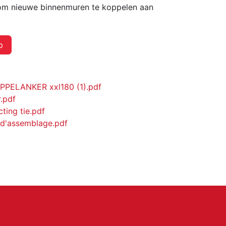
 om nieuwe binnenmuren te koppelen aan
p
ELANKER xxl180 (1).pdf
.pdf
ting tie.pdf
ld'assemblage.pdf