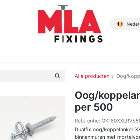
Neder
Producten
Nieuwe Producten
Catalogus
Over ons
Alle producten
Oog/kopp
Oog/koppela
per 500
Referentie:
OK180XXLRVS5
Dualfix oog/koppelanker XX
binnenmuren met mortelvoe