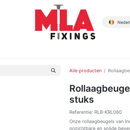
Neder
Producten
Nieuwe Producten
Catalogus
Over ons
Alle producten
Rollaagbe
Rollaagbeuge
stuks
Referentie:
RLB-KRL080
Onze rollaagbeugels van In
onzichtbare en solide beve