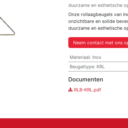
duurzame en esthetische op
Onze rollaagbeugels van In
onzichtbare en solide beve
duurzame en esthetische op
Neem contact met ons o
Materiaal
:
Inox
Beugeltype
:
KRL
Documenten
RLB-KRL.pdf