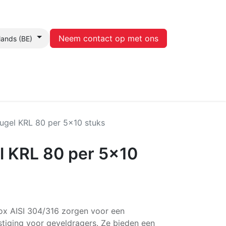
Neem contact op met ons
lands (BE)
Contact
ugel KRL 80 per 5x10 stuks
l KRL 80 per 5x10
ox AISI 304/316 zorgen voor een
stiging voor geveldragers. Ze bieden een