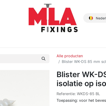
Neder
Producten
Nieuwe Producten
Catalogus
Over ons
Alle producten
Blister WK-DS 85 mm schr
Blister WK-D
isolatie op is
Referentie:
WKDS-85 BL
Toepassing: voor het bevest