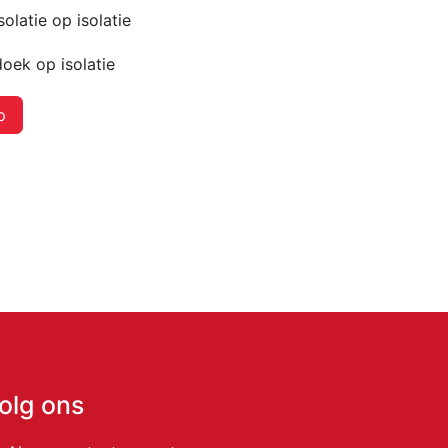
olatie op isolatie
oek op isolatie
p
olg ons