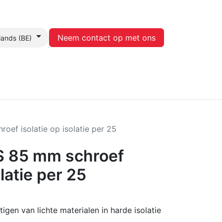
Neem contact op met ons
lands (BE)
Contact
oef isolatie op isolatie per 25
S 85 mm schroef
olatie per 25
igen van lichte materialen in harde isolatie